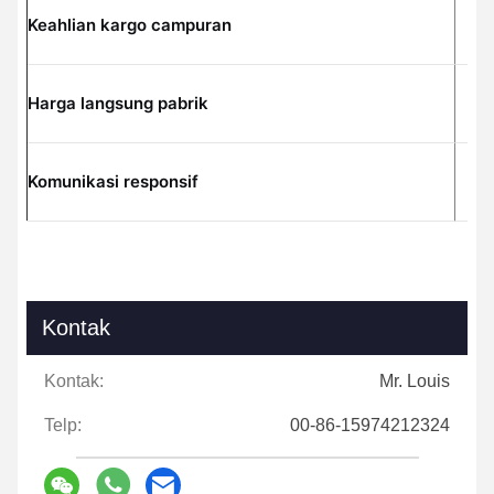
Tr
Keahlian kargo campuran
me
Ta
Harga langsung pabrik
An
Wh
Komunikasi responsif
de
Kontak
Kontak:
Mr. Louis
Telp:
00-86-15974212324