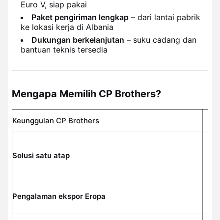
Euro V, siap pakai
Paket pengiriman lengkap
– dari lantai pabrik
ke lokasi kerja di Albania
Dukungan berkelanjutan
– suku cadang dan
bantuan teknis tersedia
Mengapa Memilih CP Brothers?
Keunggulan CP Brothers
Ma
Pe
Solusi satu atap
pe
te
Al
Pengalaman ekspor Eropa
ta