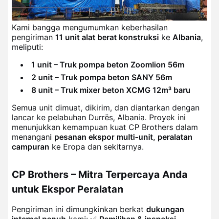
Kami bangga mengumumkan keberhasilan
pengiriman
11 unit alat berat konstruksi
ke
Albania
,
meliputi:
1 unit – Truk pompa beton Zoomlion 56m
2 unit – Truk pompa beton SANY 56m
8 unit – Truk mixer beton XCMG 12m³ baru
Semua unit dimuat, dikirim, dan diantarkan dengan
lancar ke pelabuhan Durrës, Albania. Proyek ini
menunjukkan kemampuan kuat CP Brothers dalam
menangani
pesanan ekspor multi-unit, peralatan
campuran
ke Eropa dan sekitarnya.
CP Brothers – Mitra Terpercaya Anda
untuk Ekspor Peralatan
Pengiriman ini dimungkinkan berkat
dukungan
internal penuh
kami:
✅
Pemilihan & inspeksi