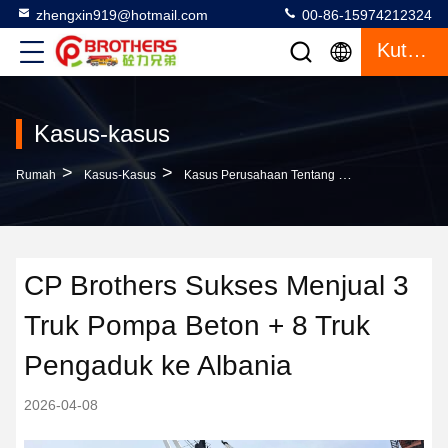
zhengxin919@hotmail.com
00-86-15974212324
Kutipan
Kasus-kasus
>
>
Rumah
Kasus-Kasus
Kasus Perusahaan Tentang CP Brothers Sukses Menjual 3 Truk Pompa Beton + 8 Truk Pengaduk Ke Albania
CP Brothers Sukses Menjual 3
Truk Pompa Beton + 8 Truk
Pengaduk ke Albania
2026-04-08