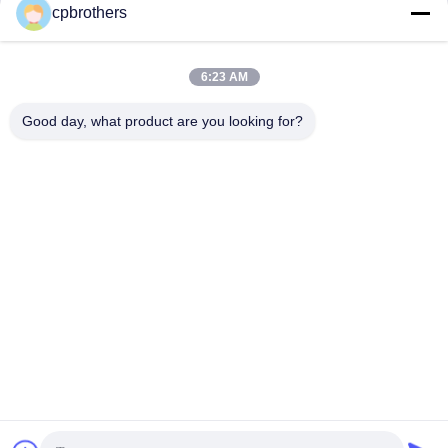
cpbrothers
6:23 AM
Good day, what product are you looking for?
HUNAN CONCRETE POWER BROTHERS
HEAVY INDUSTRY & TECHNOLOGY CO.,
LIMITED
zhengxin919@hotmail.com
00-86-15974212324
Ruang 16025, Baoli Linyu Center, I-3B Tongzi Po West Road,
Kota Changsha, Changsha, Hunan, Cina
Cina Kualitas Baik Pompa Beton yang dipasang di truk Pemasok. Hak cipta
© 2024-2026 Hunan Concrete Power Brothers Heavy Industry & Technology