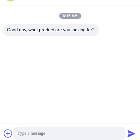
6:16 AM
Good day, what product are you looking for?
HUNAN CONCRETE POWER BROTHERS
HEAVY INDUSTRY & TECHNOLOGY CO.,
LIMITED
zhengxin919@hotmail.com
00-86-15974212324
Ruang 16025, Baoli Linyu Center, I-3B Tongzi Po West Road,
Kota Changsha, Changsha, Hunan, Cina
Cina Kualitas Baik Pompa Beton yang dipasang di truk Pemasok. Hak cipta
© 2024-2026 Hunan Concrete Power Brothers Heavy Industry & Technology
Co., Limited Semua hak dilindungi.