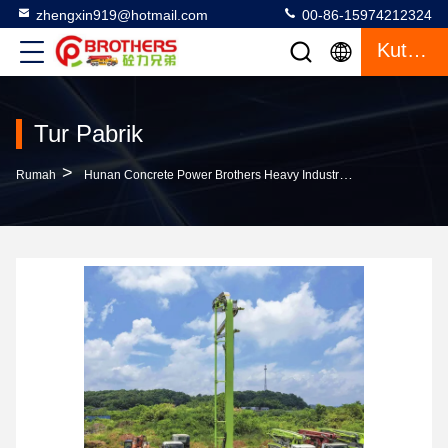
zhengxin919@hotmail.com
00-86-15974212324
Kutipan
Tur Pabrik
>
Rumah
Hunan Concrete Power Brothers Heavy Industry & Technology Co., Limited Tur Pabrik