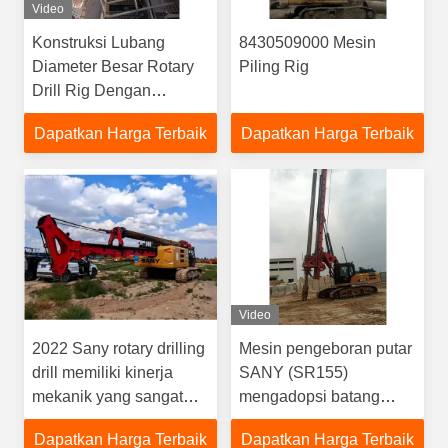
Video
Konstruksi Lubang
8430509000 Mesin
Diameter Besar Rotary
Piling Rig
Drill Rig Dengan
Sumber Daya Diesel
Dapatkan Harga Terbaik
Dapatkan Harga Terbaik
Video
2022 Sany rotary drilling
Mesin pengeboran putar
drill memiliki kinerja
SANY (SR155)
mekanik yang sangat
mengadopsi batang
baik, operasi sederhana
kunci mesin, silakan
Dapatkan Harga Terbaik
Dapatkan Harga Terbaik
dan mudah digunakan
hubungi jika perlu