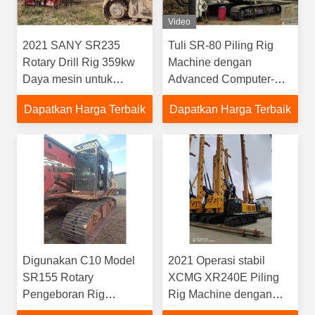
Video
2021 SANY SR235
Tuli SR-80 Piling Rig
Rotary Drill Rig 359kw
Machine dengan
Daya mesin untuk
Advanced Computer-
kinerja superior
Aided Monitoring
Dapatkan Harga Terbaik
Dapatkan Harga Terbaik
System untuk Engine
dan Hydraulics
Digunakan C10 Model
2021 Operasi stabil
SR155 Rotary
XCMG XR240E Piling
Pengeboran Rig
Rig Machine dengan
Efisiensi tinggi
mekanisme