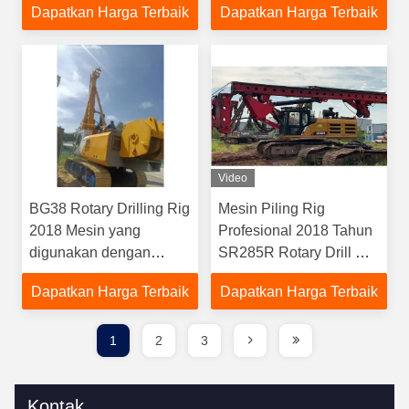
Dapatkan Harga Terbaik
Dapatkan Harga Terbaik
Menghemat energi
paralelogram boom
fleksibel
ganda
Video
BG38 Rotary Drilling Rig
Mesin Piling Rig
2018 Mesin yang
Profesional 2018 Tahun
digunakan dengan
SR285R Rotary Drill Rig
kedalaman pengeboran
dengan kedalaman
Dapatkan Harga Terbaik
Dapatkan Harga Terbaik
maksimum 92m
pengeboran maksimum
94m
1
2
3
Kontak