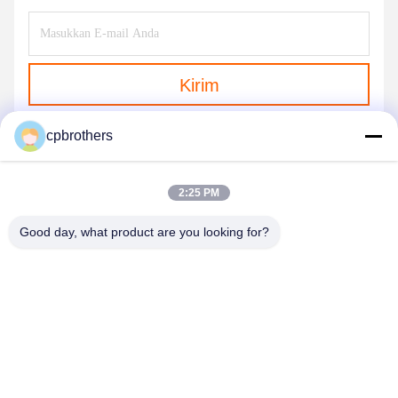
Kirim
cpbrothers
2:25 PM
Good day, what product are you looking for?
HUNAN CONCRETE POWER BROTHERS
HEAVY INDUSTRY & TECHNOLOGY CO.,
LIMITED
zhengxin919@hotmail.com
00-86-15974212324