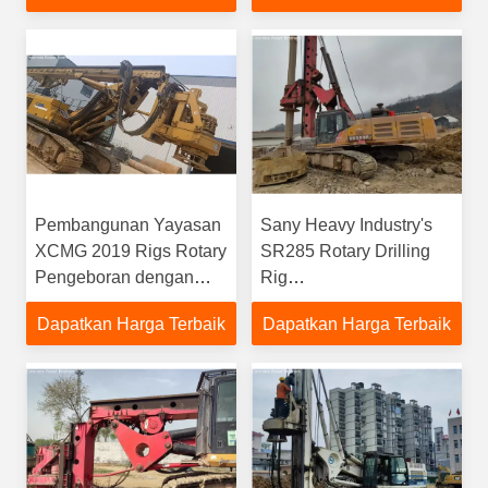
Pembangunan Yayasan
Sany Heavy Industry's
XCMG 2019 Rigs Rotary
SR285 Rotary Drilling
Pengeboran dengan
Rig
Torsi Maksimum Output
9125x4500x23870mm
Dapatkan Harga Terbaik
Dapatkan Harga Terbaik
280kn. M dan
Dimensi Operasi 359kw
Pengemudi Tumpukan
Daya Mesin untuk
Mekanis
Pembeli Global