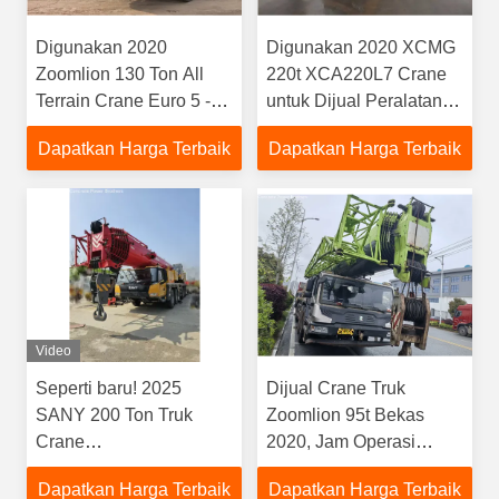
Digunakan 2020
Digunakan 2020 XCMG
Zoomlion 130 Ton All
220t XCA220L7 Crane
Terrain Crane Euro 5 -Di
untuk Dijual Peralatan
stok
Angkat Berat, Jam
Dapatkan Harga Terbaik
Dapatkan Harga Terbaik
Rendah,Siap untuk
Kapal
Video
Seperti baru! 2025
Dijual Crane Truk
SANY 200 Ton Truk
Zoomlion 95t Bekas
Crane
2020, Jam Operasi
SYM5602JQZ200C8
Rendah, Harga Terbaik,
Dapatkan Harga Terbaik
Dapatkan Harga Terbaik
Full Hydraulic Crane
Kontrol Pilot, Kondisi