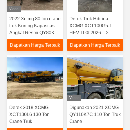
Video
2022 Xc mg 80 ton crane
Derek Truk Hibrida
truk Kuning Kapasitas
XCMG XCT100G5-1
Angkat Resmi QY80K5D
HEV 100t 2026 – 3
stok
Mode Daya,
Dapatkan Harga Terbaik
Dapatkan Harga Terbaik
Penghematan Bahan
Bakar 40%, Siap untuk
Proyek Global |Model
Baru
Video
Derek 2018 XCMG
Digunakan 2021 XCMG
XCT130L6 130 Ton
QY110K7C 110 Ton Truk
Crane Truk
Crane