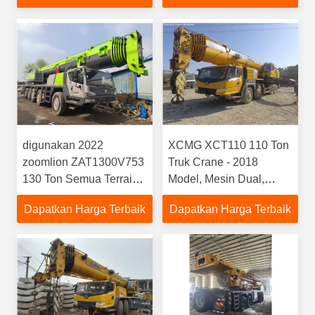
Used Dijual (Hampir
Baik
Baru, 1000+ Jam)
digunakan 2022
XCMG XCT110 110 Ton
zoomlion ZAT1300V753
Truk Crane - 2018
130 Ton Semua Terrain
Model, Mesin Dual,
Crane Stock
Stock Unit, Nilai Terbaik
Dapatkan Harga Terbaik
Dapatkan Harga Terbaik