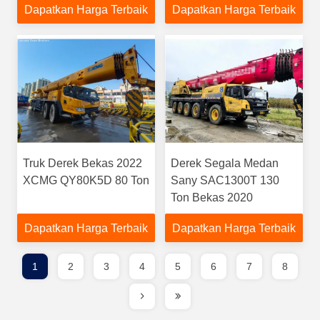
Dapatkan Harga Terbaik
Dapatkan Harga Terbaik
Truk Derek Bekas 2022
Derek Segala Medan
XCMG QY80K5D 80 Ton
Sany SAC1300T 130
Ton Bekas 2020
Dapatkan Harga Terbaik
Dapatkan Harga Terbaik
1
2
3
4
5
6
7
8