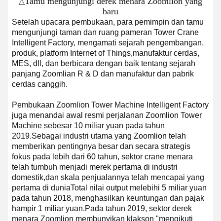
Tamu mengunjungi derek menara Zoomlion yang
△
baru
Setelah upacara pembukaan, para pemimpin dan tamu
mengunjungi taman dan ruang pameran Tower Crane
Intelligent Factory, mengamati sejarah pengembangan,
produk, platform Internet of Things,manufaktur cerdas,
MES, dll, dan berbicara dengan baik tentang sejarah
panjang Zoomlian R & D dan manufaktur dan pabrik
cerdas canggih.
Pembukaan Zoomlion Tower Machine Intelligent Factory
juga menandai awal resmi perjalanan Zoomlion Tower
Machine sebesar 10 miliar yuan pada tahun
2019.
Sebagai industri utama yang Zoomlion telah
memberikan pentingnya besar dan secara strategis
fokus pada lebih dari 60 tahun, sektor crane menara
telah tumbuh menjadi merek pertama di industri
domestik,dan skala penjualannya telah mencapai yang
pertama di duniaTotal nilai output melebihi 5 miliar yuan
pada tahun 2018, menghasilkan keuntungan dan pajak
hampir 1 miliar yuan.
Pada tahun 2019, sektor derek
menara Zoomlion membunyikan klakson "mengikuti