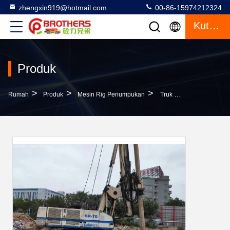
zhengxin919@hotmail.com
00-86-15974212324
Kutipan
Produk
>
>
>
Rumah
Produk
Mesin Rig Penumpukan
Truk Dipasang Hydraulic Drill Rig Kekuatan Tinggi Dengan Mesin Diesel