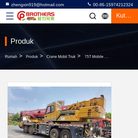
zhengxin919@hotmail.com
00-86-15974212324
Kutipan
Produk
>
>
>
Rumah
Produk
Crane Mobil Truk
75T Mobile Crane 2017 Sy Truck Crane Terrian Hoist Crane Tinggi Angkat Maksimum 40m