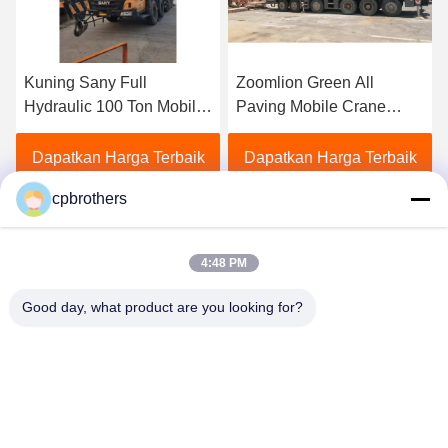
Zoomlion Green All
Mobil 80 Ton Truk Crane
Paving Mobile Crane
Sany Industri Berat Dalam
Truck Dipasang Untuk
kondisi yang sangat baik
Kebutuhan Konstruksi
Dapatkan Harga Terbaik
Dapatkan Harga Terbaik
cpbrothers
4:48 PM
Good day, what product are you looking for?
HUNAN CONCRETE POWER BROTHERS
HEAVY INDUSTRY & TECHNOLOGY CO.,
LIMITED
zhengxin919@hotmail.com