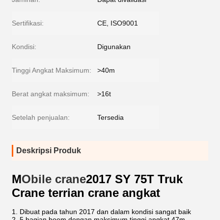
Sertifikasi:
CE, ISO9001
Kondisi:
Digunakan
Tinggi Angkat Maksimum:
>40m
Berat angkat maksimum:
>16t
Setelah penjualan:
Tersedia
Deskripsi Produk
M
Obile crane
2017 SY 75T Truk
Crane terrian crane angkat
1. Dibuat pada tahun 2017 dan dalam kondisi sangat baik
2. 5 bagian boom dengan maksimum tinggi angkat 47m