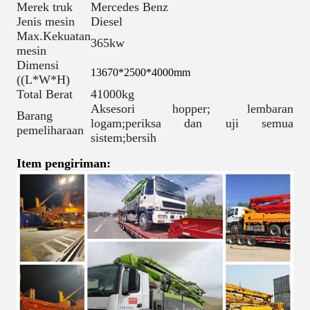
Merek truk
Mercedes Benz
Jenis mesin
Diesel
Max.Kekuatan
365kw
mesin
Dimensi
13670*2500*4000mm
((L*W*H)
Total Berat
41000kg
Aksesori hopper; lembaran
Barang
logam;periksa dan uji semua
pemeliharaan
sistem;bersih
Item pengiriman: