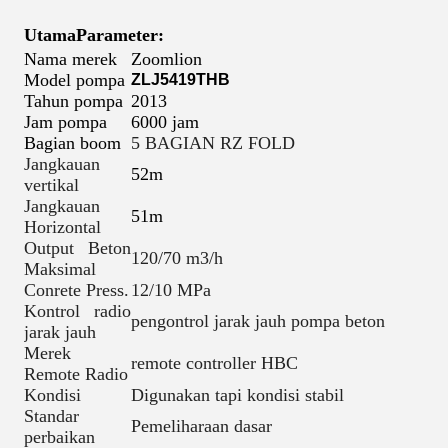
Utama
Parameter:
Nama merek
Zoomlion
Model pompa
ZLJ5419THB
Tahun pompa
2013
Jam pompa
6000 jam
Bagian boom
5 BAGIAN RZ FOLD
Jangkauan
52m
vertikal
Jangkauan
51m
Horizontal
Output Beton
120/70 m3/h
Maksimal
Conrete Press.
12/10 MPa
Kontrol radio
pengontrol jarak jauh pompa beton
jarak jauh
Merek
remote controller HBC
Remote Radio
Kondisi
Digunakan tapi kondisi stabil
Standar
Pemeliharaan dasar
perbaikan