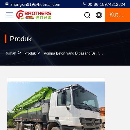
zhengxin919@hotmail.com
00-86-15974212324
Kutipan
Produk
>
>
>
Rumah
Produk
Pompa Beton Yang Dipasang Di Truk
Semi-Kerin