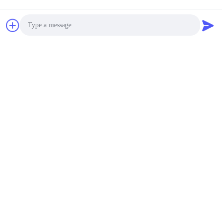
Photo
Video Call
Kirim
Audio Call
PRODUK KITA
Produk serupa