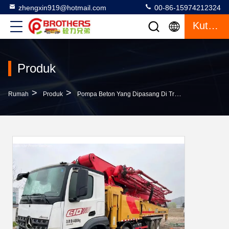
zhengxin919@hotmail.com
00-86-15974212324
Kutipan
Produk
>
>
>
Rumah
Produk
Pompa Beton Yang Dipasang Di Truk
2020 Sy 63