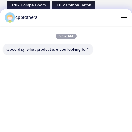
Truk Pompa Boom
Truk Pompa Beton
Truk Pompa Semen
cpbrothers
Kontak
5:52 AM
Good day, what product are you looking for?
Kontak:
Mr. Louis
Telp:
00-86-15974212324
Hubungi Sekarang
Kirimkan surat.