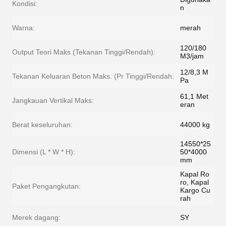
Kondisi:
n
Warna:
merah
120/180
Output Teori Maks (Tekanan Tinggi/Rendah):
M3/jam
12/8,3 M
Tekanan Keluaran Beton Maks. (Pr Tinggi/Rendah:
Pa
61,1 Met
Jangkauan Vertikal Maks:
eran
Berat keseluruhan:
44000 kg
14550*25
Dimensi (L * W * H):
50*4000
mm
Kapal Ro
ro, Kapal
Paket Pengangkutan:
Kargo Cu
rah
Merek dagang:
SY