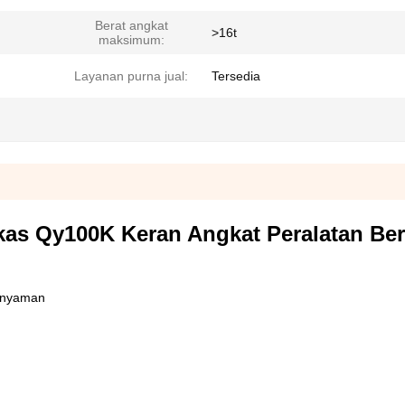
Berat angkat
>16t
maksimum:
Layanan purna jual:
Tersedia
ekas Qy100K Keran Angkat Peralatan Ber
.
 nyaman