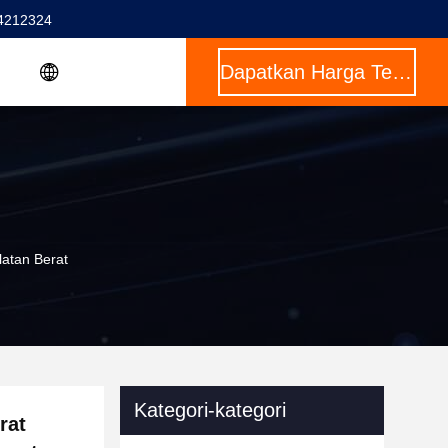
4212324
Dapatkan Harga Terbaik
atan Berat
Kategori-kategori
rat