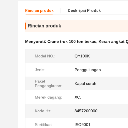
Rincian produk
Deskripsi Produk
Rincian produk
Menyoroti:
Crane truk 100 ton bekas
,
Keran angkat 
Model NO.:
QY100K
Jenis:
Penggulungan
Paket
Kapal curah
Pengangkutan:
Merek dagang:
XC.
Kode Hs:
8457200000
Sertifikasi:
ISO9001