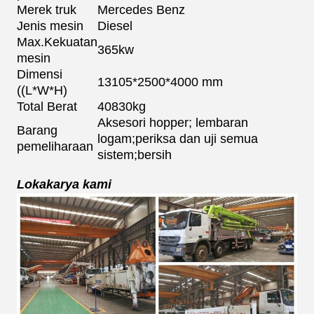
Merek truk
Mercedes Benz
Jenis mesin
Diesel
Max.Kekuatan
365kw
mesin
Dimensi
13105*2500*4000 mm
((L*W*H)
Total Berat
40830kg
Aksesori hopper; lembaran
Barang
logam;periksa dan uji semua
pemeliharaan
sistem;bersih
Lokakarya kami