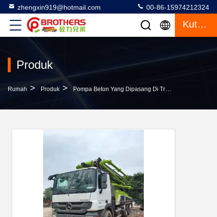
zhengxin919@hotmail.com
00-86-15974212324
Kutipan
Produk
>
>
>
Rumah
Produk
Pompa Beton Yang Dipasang Di Truk
Dipakai Zo