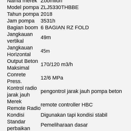
Nama merek
Zoomlion
Model pompa
ZLJ5330THBBE
Tahun pompa
2018
Jam pompa
3531h
Bagian boom
6 BAGIAN RZ FOLD
Jangkauan
49m
vertikal
Jangkauan
45m
Horizontal
Output Beton
170/120 m3/h
Maksimal
Conrete
12/6 MPa
Press.
Kontrol radio
pengontrol jarak jauh pompa beton
jarak jauh
Merek
remote controller HBC
Remote Radio
Kondisi
Digunakan tapi kondisi stabil
Standar
Pemeliharaan dasar
perbaikan