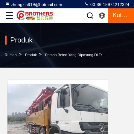
zhengxin919@hotmail.com
00-86-15974212324
Kutipan
Produk
>
>
>
Rumah
Produk
Pompa Beton Yang Dipasang Di Truk
52 Meter M