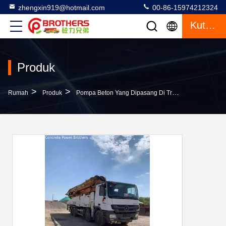
zhengxin919@hotmail.com
00-86-15974212324
Kutipan
Produk
>
>
>
Rumah
Produk
Pompa Beton Yang Dipasang Di Truk
Zoomlion 5