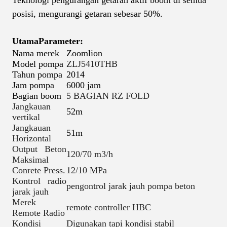
posisi, mengurangi getaran sebesar 50%.
Utama
Parameter:
Nama merek
Zoomlion
Model pompa
ZLJ5410THB
Tahun pompa
2014
Jam pompa
6000 jam
Bagian boom
5 BAGIAN RZ FOLD
Jangkauan
52m
vertikal
Jangkauan
51m
Horizontal
Output Beton
120/70 m3/h
Maksimal
Conrete Press.
12/10 MPa
Kontrol radio
pengontrol jarak jauh pompa beton
jarak jauh
Merek
remote controller HBC
Remote Radio
Kondisi
Digunakan tapi kondisi stabil