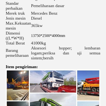
Standar
Pemeliharaan dasar
perbaikan
Merek truk
Mercedes Benz
Jenis mesin
Diesel
Max.Kekuatan
365kw
mesin
Dimensi
13750*2500*4000mm
((L*W*H)
Total Berat
41000kg
Aksesori hopper; lembaran
Barang
logam;periksa dan uji semua
pemeliharaan
sistem;bersih
Item pengiriman: