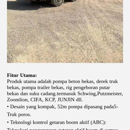
Fitur Utama:
Produk utama adalah pompa beton bekas, derek truk
bekas, pompa trailer bekas, rig pengeboran putar
bekas dan suku cadang.
termasuk Schwing
,
Putzmeister,
Zoomlion, CIFA, KCP, JUNJIN dll.
• Desain yang kompak, 52
m pompa dipasang pada
5
-
Truk poros.
• Teknologi kontrol getaran boom aktif (ABC):
Teknologi pengurangan getaran aktif boom di semua