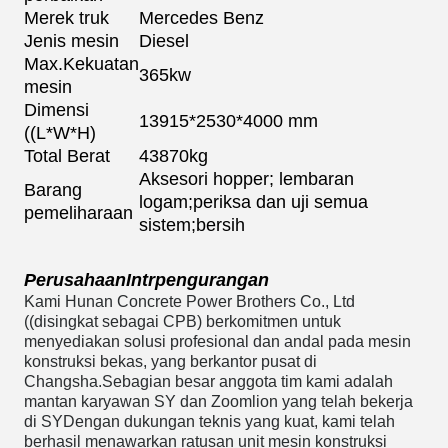
Merek truk
Mercedes Benz
Jenis mesin
Diesel
Max.Kekuatan
365kw
mesin
Dimensi
13915*2530*4000 mm
((L*W*H)
Total Berat
43870kg
Aksesori hopper; lembaran
Barang
logam;periksa dan uji semua
pemeliharaan
sistem;bersih
Perusahaan
Intr
pengurangan
Kami Hunan Concrete Power Brothers Co., Ltd
((disingkat sebagai CPB) berkomitmen untuk
menyediakan solusi profesional dan andal pada mesin
konstruksi bekas, yang berkantor pusat di
Changsha.Sebagian besar anggota tim kami adalah
mantan karyawan SY dan Zoomlion yang telah bekerja
di S
Y
Dengan dukungan teknis yang kuat, kami telah
berhasil menawarkan ratusan unit mesin konstruksi