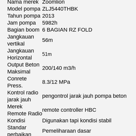
Nama merek
Zoomlion
Model pompa
ZLJ5440THBK
Tahun pompa
2013
Jam pompa
5982h
Bagian boom
6 BAGIAN RZ FOLD
Jangkauan
56m
vertikal
Jangkauan
51m
Horizontal
Output Beton
200/140 m3/h
Maksimal
Conrete
8.3/12 MPa
Press.
Kontrol radio
pengontrol jarak jauh pompa beton
jarak jauh
Merek
remote controller HBC
Remote Radio
Kondisi
Digunakan tapi kondisi stabil
Standar
Pemeliharaan dasar
perbaikan