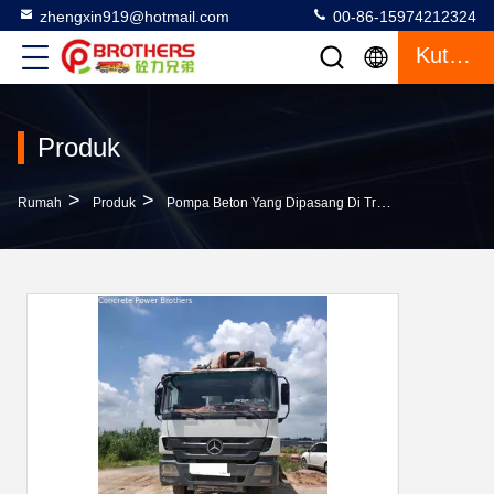
zhengxin919@hotmail.com
00-86-15974212324
Kutipan
Produk
>
>
>
Rumah
Produk
Pompa Beton Yang Dipasang Di Truk
Zoomlion 5