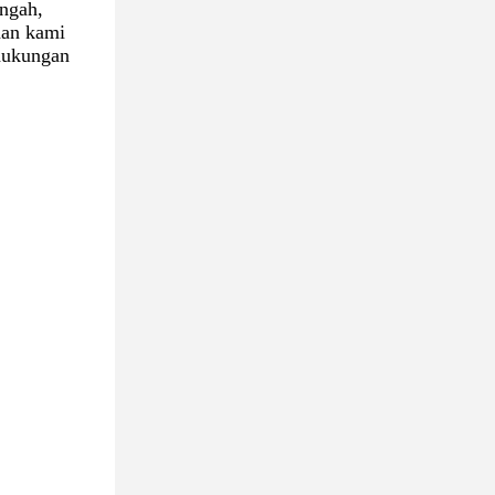
engah,
aan kami
 dukungan