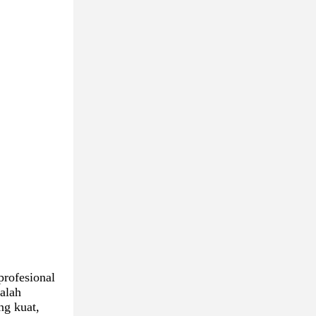
rofesional
alah
ng kuat,