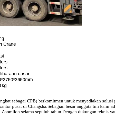
ng
n Crane
si
ter
s
ter
s
iharaan dasar
0
*2
750
*3
650
mm
0
kg
ingkat sebagai CPB) berkomitmen untuk menyediakan solusi p
kantor pusat di Changsha.Sebagian besar anggota tim kami ad
i Zoomlion selama sepuluh tahun.Dengan dukungan teknis ya