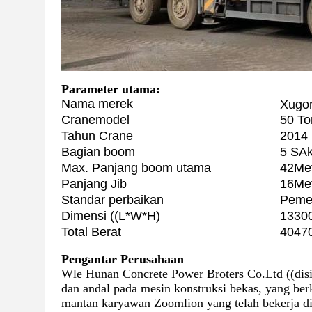
Parameter utama:
Nama merek
Xugo
Crane
model
50 To
Tahun Crane
2014
Bagian boom
5 S
Ak
Max. Panjang boom utama
42
Me
Panjang Jib
16
Me
Standar perbaikan
Pemel
Dimensi ((L*W*H)
13
30
Total Berat
4047
Pengantar Perusahaan
Wle Hunan Concrete Power Broters Co.Ltd ((dis
dan andal pada mesin konstruksi bekas, yang ber
mantan karyawan Zoomlion yang telah bekerja d