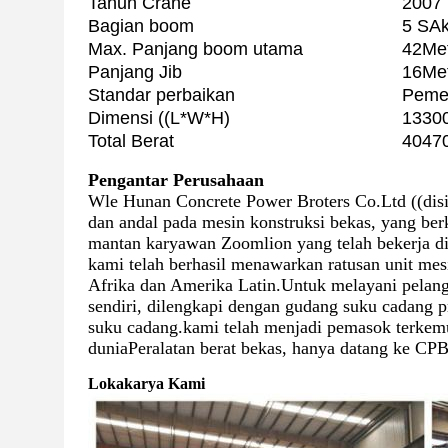
Tahun Crane
2007
Bagian boom
5 S
Ak
Max. Panjang boom utama
42
Me
Panjang Jib
16
Me
Standar perbaikan
Pemel
Dimensi ((L*W*H)
13
30
Total Berat
4047
Pengantar Perusahaan
Wle Hunan Concrete Power Broters Co.Ltd ((dis
dan andal pada mesin konstruksi bekas, yang ber
mantan karyawan Zoomlion yang telah bekerja d
kami telah berhasil menawarkan ratusan unit mes
Afrika dan Amerika Latin.Untuk melayani pelan
sendiri, dilengkapi dengan gudang suku cadang 
suku cadang.kami telah menjadi pemasok terkemu
duniaPeralatan berat bekas, hanya datang ke CPB
Lokakarya Kami