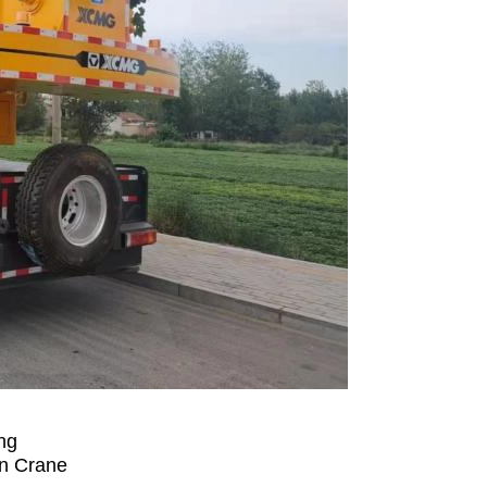
ng
n Crane