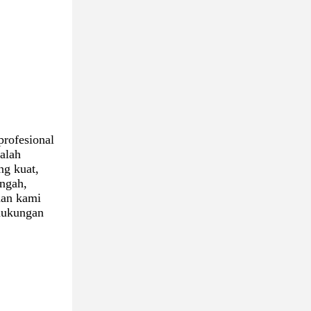
rofesional
alah
ng kuat,
engah,
aan kami
 dukungan