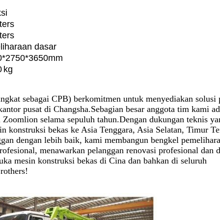
si
ter
s
ter
s
iharaan dasar
0
*2
750
*3
650
mm
0
kg
ingkat sebagai CPB) berkomitmen untuk menyediakan solusi p
kantor pusat di Changsha.Sebagian besar anggota tim kami ad
i Zoomlion selama sepuluh tahun.Dengan dukungan teknis ya
in konstruksi bekas ke Asia Tenggara, Asia Selatan, Timur T
ggan dengan lebih baik, kami membangun bengkel pemelihar
profesional, menawarkan pelanggan renovasi profesional dan
ka mesin konstruksi bekas di Cina dan bahkan di seluruh
rothers!