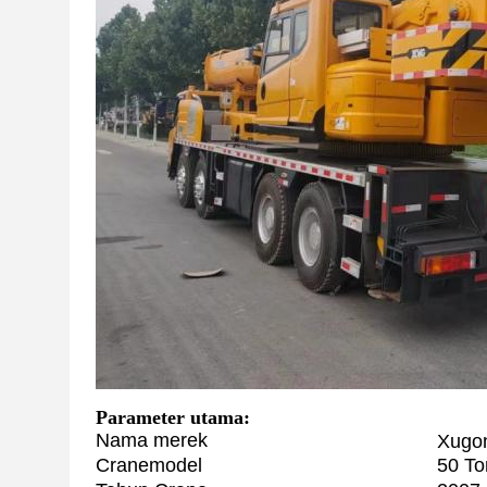
Parameter utama:
Nama merek
Xugo
Crane
model
50 To