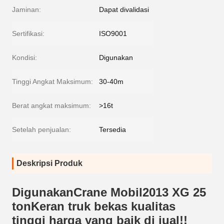
Jaminan:
Dapat divalidasi
Sertifikasi:
ISO9001
Kondisi:
Digunakan
Tinggi Angkat Maksimum:
30-40m
Berat angkat maksimum:
>16t
Setelah penjualan:
Tersedia
Deskripsi Produk
Digunakan
Crane Mobil
2013 XG 25
ton
Keran truk bekas kualitas
tinggi harga yang baik di jual!!