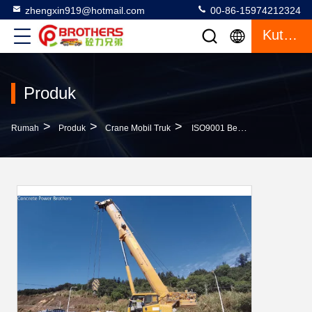
zhengxin919@hotmail.com
00-86-15974212324
Kutipan
Produk
>
>
>
Rumah
Produk
Crane Mobil Truk
ISO9001 Bersertifikat 4 Poros Stabil 55ton Xct 50 San Y Zoomlion Peralatan Angkat Crane Yang Digunakan