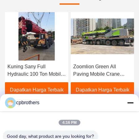
Zoomlion Green All
Mobil 80 Ton Truk Crane
Paving Mobile Crane
Sany Industri Berat Dalam
Truck Dipasang Untuk
kondisi yang sangat baik
Kebutuhan Konstruksi
Dapatkan Harga Terbaik
Dapatkan Harga Terbaik
cpbrothers
4:16 PM
Good day, what product are you looking for?