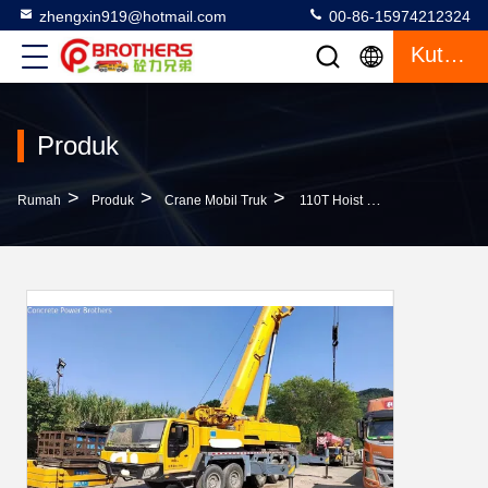
zhengxin919@hotmail.com
00-86-15974212324
Kutipan
Produk
>
>
>
Rumah
Produk
Crane Mobil Truk
110T Hoist Digunakan Truk Crane Sy Xct Xcg Cmg Alerrain Zoomlion Dengan Sertifikasi ISO9001