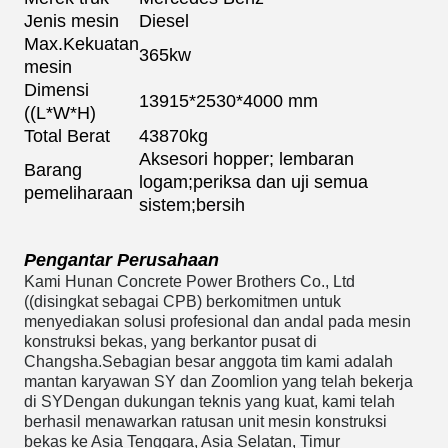
Jenis mesin
Diesel
Max.Kekuatan
365kw
mesin
Dimensi
13915*2530*4000 mm
((L*W*H)
Total Berat
43870kg
Aksesori hopper; lembaran
Barang
logam;periksa dan uji semua
pemeliharaan
sistem;bersih
Pengantar Perusahaan
Kami Hunan Concrete Power Brothers Co., Ltd
((disingkat sebagai CPB) berkomitmen untuk
menyediakan solusi profesional dan andal pada mesin
konstruksi bekas, yang berkantor pusat di
Changsha.Sebagian besar anggota tim kami adalah
mantan karyawan SY dan Zoomlion yang telah bekerja
di S
Y
Dengan dukungan teknis yang kuat, kami telah
berhasil menawarkan ratusan unit mesin konstruksi
bekas ke Asia Tenggara, Asia Selatan, Timur