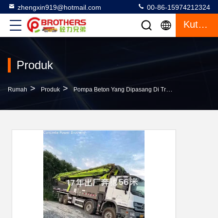
zhengxin919@hotmail.com
00-86-15974212324
Kutipan
Produk
>
>
>
Rumah
Produk
Pompa Beton Yang Dipasang Di Truk
Konstruksi