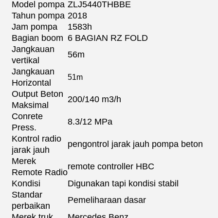
Model pompa
ZLJ5440THBBE
Tahun pompa
2018
Jam pompa
1583h
Bagian boom
6 BAGIAN RZ FOLD
Jangkauan
56m
vertikal
Jangkauan
51m
Horizontal
Output Beton
200/140 m3/h
Maksimal
Conrete
8.3/12 MPa
Press.
Kontrol radio
pengontrol jarak jauh pompa beton
jarak jauh
Merek
remote controller HBC
Remote Radio
Kondisi
Digunakan tapi kondisi stabil
Standar
Pemeliharaan dasar
perbaikan
Merek truk
Mercedes Benz