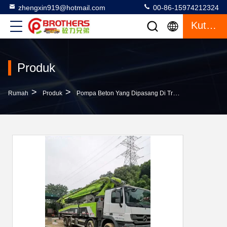
zhengxin919@hotmail.com
00-86-15974212324
Kutipan
Produk
>
>
>
Rumah
Produk
Pompa Beton Yang Dipasang Di Truk
Proses Mes