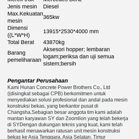
Jenis mesin
Diesel
Max.Kekuatan
365kw
mesin
Dimensi
13915*2530*4000 mm
((L*W*H)
Total Berat
43870kg
Aksesori hopper; lembaran
Barang
logam;periksa dan uji semua
pemeliharaan
sistem;bersih
Pengantar Perusahaan
Kami Hunan Concrete Power Brothers Co., Ltd
((disingkat sebagai CPB) berkomitmen untuk
menyediakan solusi profesional dan andal pada mesin
konstruksi bekas, yang berkantor pusat di
Changsha.Sebagian besar anggota tim kami adalah
mantan karyawan SY dan Zoomlion yang telah bekerja
di S
Y
Dengan dukungan teknis yang kuat, kami telah
berhasil menawarkan ratusan unit mesin konstruksi
bekas ke Asia Tenggara, Asia Selatan, Timur