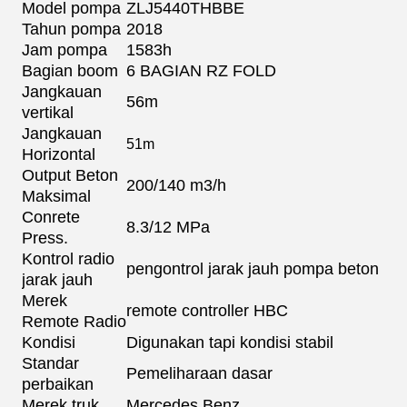
Model pompa
ZLJ5440THBBE
Tahun pompa
2018
Jam pompa
1583h
Bagian boom
6 BAGIAN RZ FOLD
Jangkauan
56m
vertikal
Jangkauan
51m
Horizontal
Output Beton
200/140 m3/h
Maksimal
Conrete
8.3/12 MPa
Press.
Kontrol radio
pengontrol jarak jauh pompa beton
jarak jauh
Merek
remote controller HBC
Remote Radio
Kondisi
Digunakan tapi kondisi stabil
Standar
Pemeliharaan dasar
perbaikan
Merek truk
Mercedes Benz