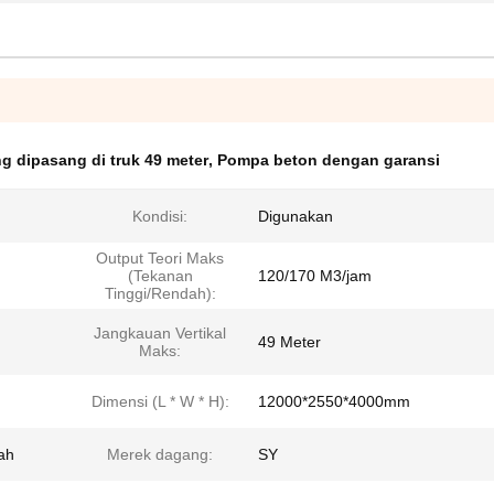
 dipasang di truk 49 meter
,
Pompa beton dengan garansi
Kondisi:
Digunakan
Output Teori Maks
(Tekanan
120/170 M3/jam
Tinggi/Rendah):
Jangkauan Vertikal
49 Meter
Maks:
Dimensi (L * W * H):
12000*2550*4000mm
ah
Merek dagang:
SY