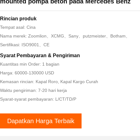
mounted pompa beton pada Mercedes Benz
Rincian produk
Tempat asal: Cina
Nama merek: Zoomlion、XCMG、Sany、putzmeister、Botham、
Sertifikasi: ISO9001、CE
Syarat Pembayaran & Pengiriman
Kuantitas min Order: 1 bagian
Harga: 60000-130000 USD
Kemasan rincian: Kapal Roro, Kapal Kargo Curah
Waktu pengiriman: 7-20 hari kerja
Syarat-syarat pembayaran: L/CT/TD/P
Dapatkan Harga Terbaik