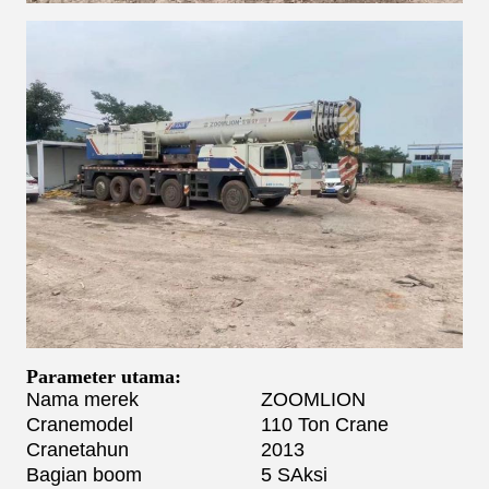
Parameter utama:
Nama merek
ZOOMLION
Crane
model
110 Ton Crane
Crane
tahun
2013
Bagian boom
5 S
Aksi