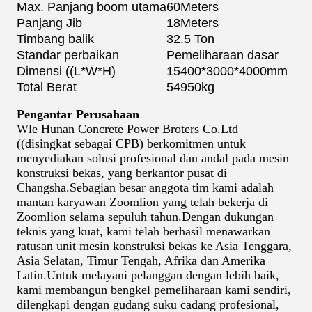
Max. Panjang boom utama
60
Meter
s
Panjang Jib
18
Meter
s
Timbang balik
32.5 Ton
Standar perbaikan
Pemeliharaan dasar
Dimensi ((L*W*H)
15400*3000*4000
mm
Total Berat
54950
kg
Pengantar Perusahaan
Wle Hunan Concrete Power Broters Co.Ltd
((disingkat sebagai CPB) berkomitmen untuk
menyediakan solusi profesional dan andal pada mesin
konstruksi bekas, yang berkantor pusat di
Changsha.Sebagian besar anggota tim kami adalah
mantan karyawan Zoomlion yang telah bekerja di
Zoomlion selama sepuluh tahun.Dengan dukungan
teknis yang kuat, kami telah berhasil menawarkan
ratusan unit mesin konstruksi bekas ke Asia Tenggara,
Asia Selatan, Timur Tengah, Afrika dan Amerika
Latin.Untuk melayani pelanggan dengan lebih baik,
kami membangun bengkel pemeliharaan kami sendiri,
dilengkapi dengan gudang suku cadang profesional,