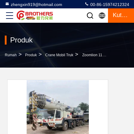
zhengxin919@hotmail.com
00-86-15974212324
Kutipan
Produk
>
>
>
Rumah
Produk
Crane Mobil Truk
Zoomlion 110 Ton Mobile Crane Peralatan Angkat Tangan Kedua Lipat Untuk Keuntungan Anda