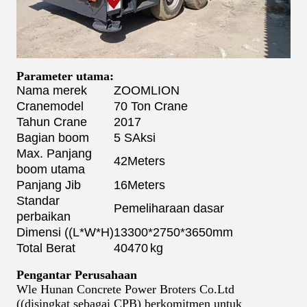
Parameter utama:
Nama merek
ZOOMLION
Crane
model
70 Ton Crane
Tahun Crane
2017
Bagian boom
5 S
Aksi
Max. Panjang
42
Meter
s
boom utama
Panjang Jib
16
Meter
s
Standar
Pemeliharaan dasar
perbaikan
Dimensi ((L*W*H)
13
300
*2
750
*3
650
mm
Total Berat
40470
kg
Pengantar Perusahaan
Wle Hunan Concrete Power Broters Co.Ltd
((disingkat sebagai CPB) berkomitmen untuk