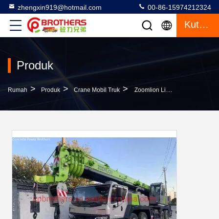
zhengxin919@hotmail.com
00-86-15974212324
Kutipan
Produk
>
>
>
Rumah
Produk
Crane Mobil Truk
Zoomlion Lipat 70 Tons Crane Untuk Angkat Kondisi Diperbaharui Digunakan 4 Nomor Poros