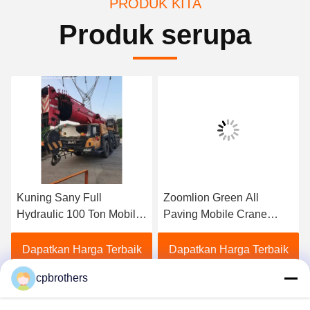
PRODUK KITA
Produk serupa
Kuning Sany Full
Zoomlion Green All
Hydraulic 100 Ton Mobile
Paving Mobile Crane
Crane Second Hand
Truck Dipasang Untuk
Untuk Semua Paving
Kebutuhan Konstruksi
Dapatkan Harga Terbaik
Dapatkan Harga Terbaik
cpbrothers