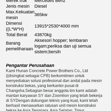
Merek truk
Mercedes Benz
Jenis mesin
Diesel
Max.Kekuatan
365kw
mesin
Dimensi
13915*2530*4000 mm
((L*W*H)
Total Berat
43870kg
Aksesori hopper; lembaran
Barang
logam;periksa dan uji semua
pemeliharaan
sistem;bersih
Pengantar Perusahaan
Kami Hunan Concrete Power Brothers Co., Ltd
((disingkat sebagai CPB) berkomitmen untuk
menyediakan solusi profesional dan andal pada mesin
konstruksi bekas, yang berkantor pusat di
Changsha.Sebagian besar anggota tim kami adalah
mantan karyawan SY dan Zoomlion yang telah bekerja
di S
Y
Dengan dukungan teknis yang kuat, kami telah
berhasil menawarkan ratusan unit mesin konstruksi
bekas ke Asia Tenggara, Asia Selatan, Timur