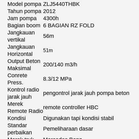
Model pompa
ZLJ5440THBK
Tahun pompa
2012
Jam pompa
4300h
Bagian boom
6 BAGIAN RZ FOLD
Jangkauan
56m
vertikal
Jangkauan
51m
Horizontal
Output Beton
200/140 m3/h
Maksimal
Conrete
8.3/12 MPa
Press.
Kontrol radio
pengontrol jarak jauh pompa beton
jarak jauh
Merek
remote controller HBC
Remote Radio
Kondisi
Digunakan tapi kondisi stabil
Standar
Pemeliharaan dasar
perbaikan