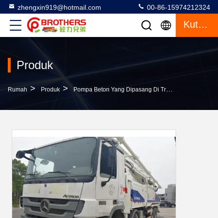
zhengxin919@hotmail.com
00-86-15974212324
Kutipan
Produk
>
>
>
Rumah
Produk
Pompa Beton Yang Dipasang Di Truk
Amplitudo 