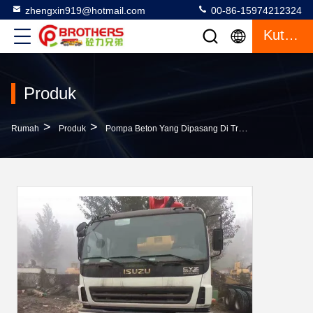
zhengxin919@hotmail.com
00-86-15974212324
Kutipan
Produk
>
>
>
Rumah
Produk
Pompa Beton Yang Dipasang Di Truk
Mesin Kons