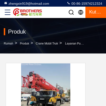
zhengxin919@hotmail.com
00-86-15974212324
Kutipan
Produk
>
>
>
Rumah
Produk
Crane Mobil Truk
Layanan Purna Jual Ya Truk Bekas 50ton Crane Peralatan Berat Crane Mobile Stc500e5