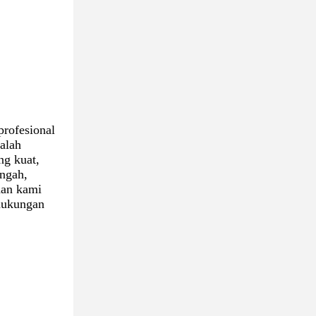
rofesional
alah
ng kuat,
engah,
aan kami
 dukungan