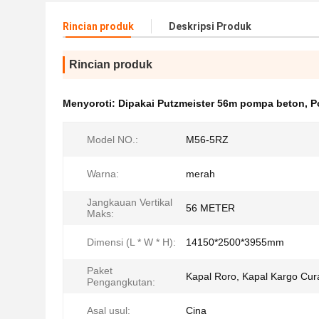
Rincian produk
Deskripsi Produk
Rincian produk
Menyoroti:
Dipakai Putzmeister 56m pompa beton
,
P
Model NO.:
M56-5RZ
Warna:
merah
Jangkauan Vertikal
56 METER
Maks:
Dimensi (L * W * H):
14150*2500*3955mm
Paket
Kapal Roro, Kapal Kargo Cur
Pengangkutan:
Asal usul:
Cina