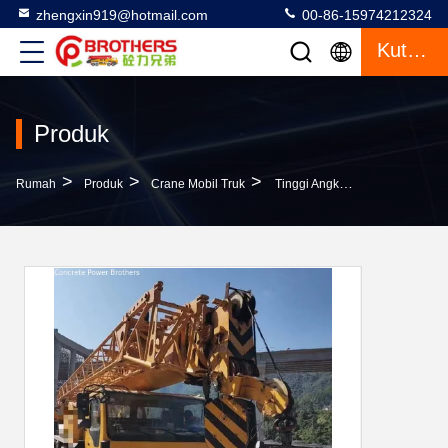
zhengxin919@hotmail.com
00-86-15974212324
Kutipan
Produk
>
>
>
Rumah
Produk
Crane Mobil Truk
Tinggi Angkat Maksimal 40m Zoomlion Xg 70ton 2009 Tahun Short Mobile Truck Crane