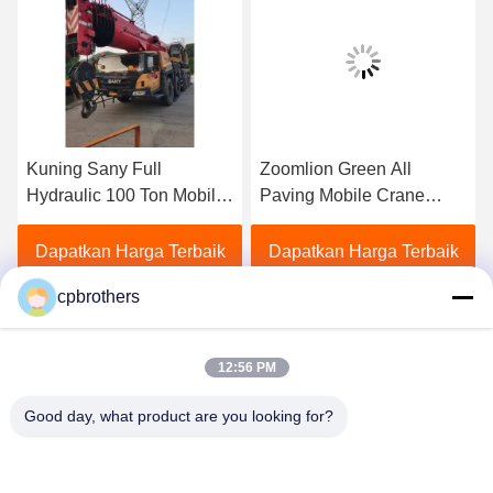
Zoomlion Green All
Mobil 80 Ton Truk Crane
Paving Mobile Crane
Sany Industri Berat Dalam
Truck Dipasang Untuk
kondisi yang sangat baik
Kebutuhan Konstruksi
Dapatkan Harga Terbaik
Dapatkan Harga Terbaik
cpbrothers
12:56 PM
Good day, what product are you looking for?
HUNAN CONCRETE POWER BROTHERS
HEAVY INDUSTRY & TECHNOLOGY CO.,
LIMITED