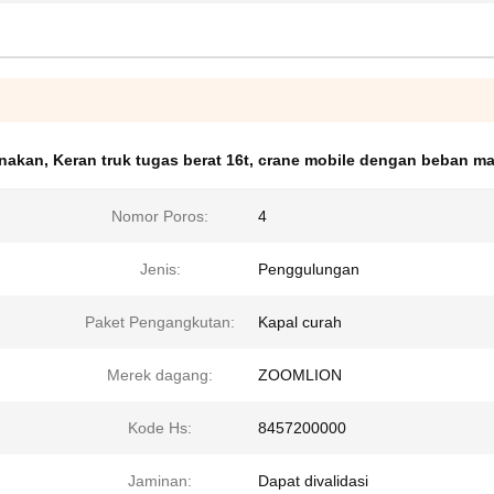
unakan
,
Keran truk tugas berat 16t
,
crane mobile dengan beban m
Nomor Poros:
4
Jenis:
Penggulungan
Paket Pengangkutan:
Kapal curah
Merek dagang:
ZOOMLION
Kode Hs:
8457200000
Jaminan:
Dapat divalidasi