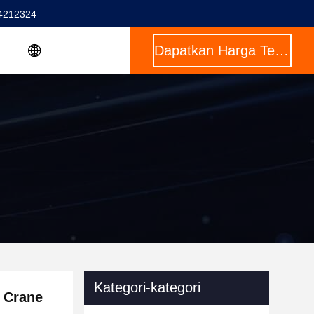
4212324
Dapatkan Harga Terbaik
Kategori-kategori
y Crane