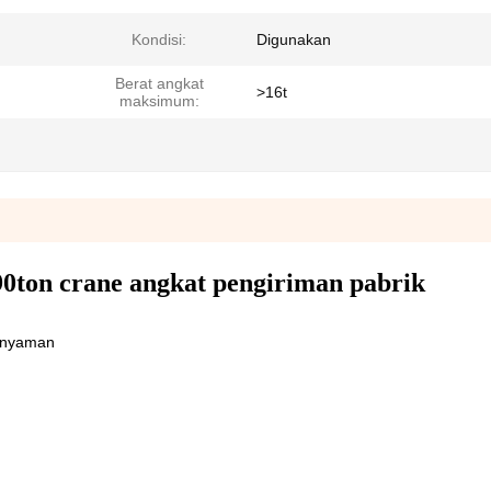
Kondisi:
Digunakan
Berat angkat
>16t
maksimum:
90ton crane angkat pengiriman pabrik
.
 nyaman