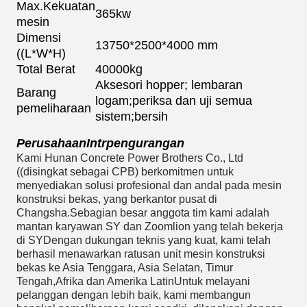
Max.Kekuatan
365kw
mesin
Dimensi
13750*2500*4000 mm
((L*W*H)
Total Berat
40000kg
Aksesori hopper; lembaran
Barang
logam;periksa dan uji semua
pemeliharaan
sistem;bersih
Perusahaan
Intr
pengurangan
Kami Hunan Concrete Power Brothers Co., Ltd
((disingkat sebagai CPB) berkomitmen untuk
menyediakan solusi profesional dan andal pada mesin
konstruksi bekas, yang berkantor pusat di
Changsha.Sebagian besar anggota tim kami adalah
mantan karyawan SY dan Zoomlion yang telah bekerja
di S
Y
Dengan dukungan teknis yang kuat, kami telah
berhasil menawarkan ratusan unit mesin konstruksi
bekas ke Asia Tenggara, Asia Selatan, Timur
Tengah,Afrika dan Amerika LatinUntuk melayani
pelanggan dengan lebih baik, kami membangun