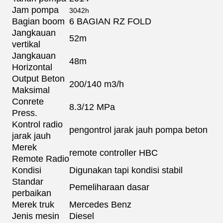
Jam pompa
3042h
Bagian boom
6 BAGIAN RZ FOLD
Jangkauan
52m
vertikal
Jangkauan
48m
Horizontal
Output Beton
200/140 m3/h
Maksimal
Conrete
8.3/12 MPa
Press.
Kontrol radio
pengontrol jarak jauh pompa beton
jarak jauh
Merek
remote controller HBC
Remote Radio
Kondisi
Digunakan tapi kondisi stabil
Standar
Pemeliharaan dasar
perbaikan
Merek truk
Mercedes Benz
Jenis mesin
Diesel