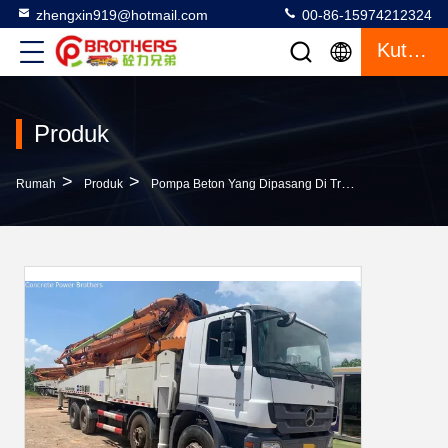
zhengxin919@hotmail.com
00-86-15974212324
Kutipan
Produk
>
>
>
Rumah
Produk
Pompa Beton Yang Dipasang Di Truk
Proses Mes