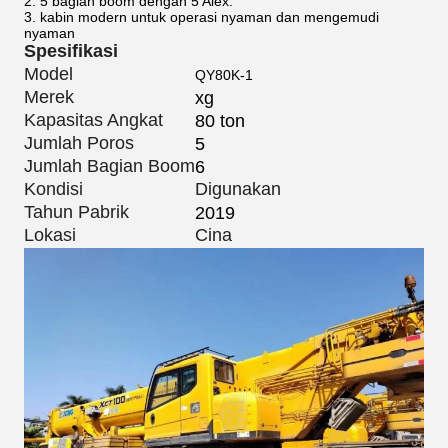
2. 5 bagian boom dengan 5 Alex.
3. kabin modern untuk operasi nyaman dan mengemudi
nyaman
Spesifikasi
Model
QY80K-1
Merek
xg
Kapasitas Angkat
80 ton
Jumlah Poros
5
Jumlah Bagian Boom
6
Kondisi
Digunakan
Tahun Pabrik
2019
Lokasi
Cina