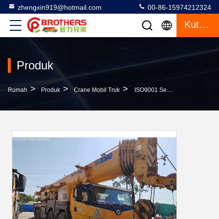
zhengxin919@hotmail.com
00-86-15974212324
Kutipan
Produk
>
>
>
Rumah
Produk
Crane Mobil Truk
ISO9001 Sertifikasi 2019 Xg 80ton Mobile Crane Peralatan Berat Dengan Five-Arm Crane Jib