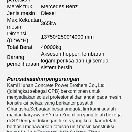
Merek truk
Mercedes Benz
Jenis mesin
Diesel
Max.Kekuatan
365kw
mesin
Dimensi
13750*2500*4000 mm
((L*W*H)
Total Berat
40000kg
Aksesori hopper; lembaran
Barang
logam;periksa dan uji semua
pemeliharaan
sistem;bersih
Perusahaan
Intr
pengurangan
Kami Hunan Concrete Power Brothers Co., Ltd
((disingkat sebagai CPB) berkomitmen untuk
menyediakan solusi profesional dan andal pada mesin
konstruksi bekas, yang berkantor pusat di
Changsha.Sebagian besar anggota tim kami adalah
mantan karyawan SY dan Zoomlion yang telah bekerja
di S
Y
Dengan dukungan teknis yang kuat, kami telah
berhasil menawarkan ratusan unit mesin konstruksi