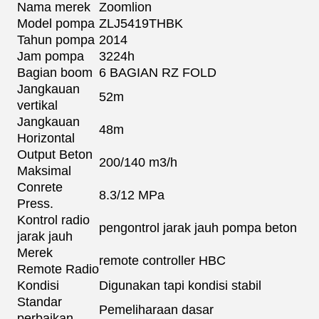
Nama merek
Zoomlion
Model pompa
ZLJ5419THBK
Tahun pompa
2014
Jam pompa
3224h
Bagian boom
6 BAGIAN RZ FOLD
Jangkauan
52m
vertikal
Jangkauan
48m
Horizontal
Output Beton
200/140 m3/h
Maksimal
Conrete
8.3/12 MPa
Press.
Kontrol radio
pengontrol jarak jauh pompa beton
jarak jauh
Merek
remote controller HBC
Remote Radio
Kondisi
Digunakan tapi kondisi stabil
Standar
Pemeliharaan dasar
perbaikan