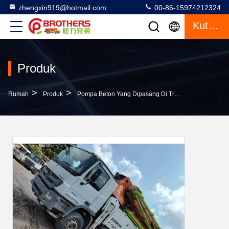
zhengxin919@hotmail.com
00-86-15974212324
Kutipan
Produk
>
>
>
Rumah
Produk
Pompa Beton Yang Dipasang Di Truk
1370mm Ket